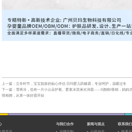
上一篇：
立冬时节，宝宝肌肤的贴心伴侣 贝玛婴儿防皴霜，专业呵护，温暖过冬
下一篇：
雪再冷，也有一片小云朵护着。婴童冰淇淋水润霜——0酒精0香精，妈妈
情相拥，从第一抹好霜开始
心
与我们合作
新闻与观点
联系我们
主题产品
品牌定制
公司动态
联系方