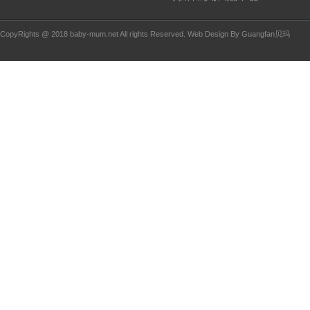
CopyRights @ 2018 baby-mum.net All rights Reserved. Web Design By
Guangfan
贝玛