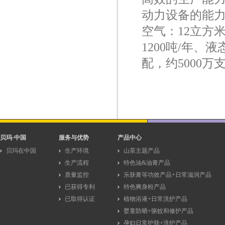
动力设备的能力
空气：12立方
1200吨/年、
配，约5000万
贝玛·中国
服务与优势
产品中心
贝玛在中国
生产环境
山茶主题产品
生产流程
特色油&油膏产品
质量监控
乐肤膏等功效产品+日常滋润产品
已获得专利
特色爽身粉产品
已取得认证
植物浴液+日常洗护产品
婴童防晒+驱蚊和修护产品
孕妇日常护肤+洗护产品